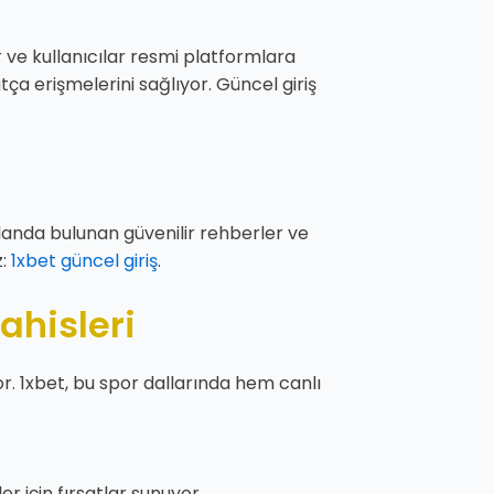
r ve kullanıcılar resmi platformlara
tça erişmelerini sağlıyor. Güncel giriş
alanda bulunan güvenilir rehberler ve
z:
1xbet güncel giriş
.
ahisleri
or. 1xbet, bu spor dallarında hem canlı
 için fırsatlar sunuyor.