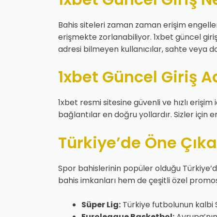
Bahis siteleri zaman zaman erişim engelleri
erişmekte zorlanabiliyor. 1xbet güncel giri
adresi bilmeyen kullanıcılar, sahte veya dol
1xbet Güncel Giriş Ad
1xbet resmi sitesine güvenli ve hızlı erişi
bağlantılar en doğru yollardır. Sizler için 
Türkiye’de Öne Çıkan
Spor bahislerinin popüler olduğu Türkiye’de
bahis imkanları hem de çeşitli özel promos
Süper Lig:
Türkiye futbolunun kalbi 
Euroleague Basketbol:
Avrupa’nın 