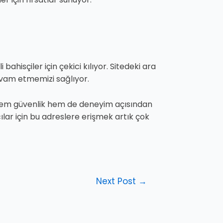
ahisçiler için çekici kılıyor. Sitedeki ara
evam etmemizi sağlıyor.
i, hem güvenlik hem de deneyim açısından
lar için bu adreslere erişmek artık çok
Next Post
→