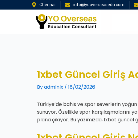
Chennai
info@yooverseasedu.com
1xbet Güncel Giriş A
By
admlnlx
/
18/02/2026
Türkiye’de bahis ve spor severlerin yoğun i
sunuyor. Özellikle spor karşılaşmalarını ya
plana çıkıyor. Bu yazımızda, 1xbet güncel gi
1xbet Güncel Giriş 