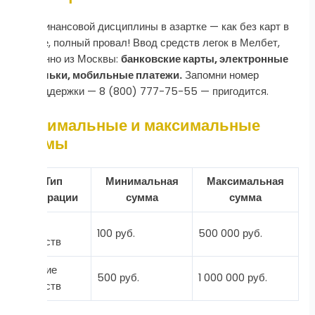
Без финансовой дисциплины в азартке — как без карт в
покере, полный провал! Ввод средств легок в Мелбет,
особенно из Москвы:
банковские карты, электронные
кошельки, мобильные платежи.
Запомни номер
техподдержки — 8 (800) 777-75-55 — пригодится.
Минимальные и максимальные
суммы
Тип
Минимальная
Максимальная
операции
сумма
сумма
Ввод
100 руб.
500 000 руб.
средств
Снятие
500 руб.
1 000 000 руб.
средств