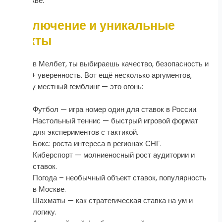
в Москве.
Заключение и уникальные
факты
Играя в Мелбет, ты выбираешь качество, безопасность и
драйв+ уверенность. Вот ещё несколько аргументов,
почему местный гемблинг — это огонь:
Футбол — игра номер один для ставок в России.
Настольный теннис — быстрый игровой формат
для экспериментов с тактикой.
Бокс: роста интереса в регионах СНГ.
Киберспорт — молниеносный рост аудитории и
ставок.
Погода – необычный объект ставок, популярность
в Москве.
Шахматы — как стратегическая ставка на ум и
логику.