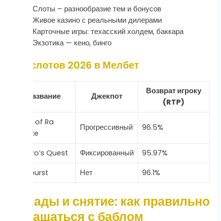
Слоты – разнообразие тем и бонусов
Живое казино с реальными дилерами
Карточные игры: техасский холдем, баккара
Экзотика — кено, бинго
Топ слотов 2026 в Мелбет
Возврат игроку
Название
Джекпот
(RTP)
Book of Ra
Прогрессивный
96.5%
Deluxe
Gonzo’s Quest
Фиксированный
95.97%
Starburst
Нет
96.1%
Вклады и снятие: как правильно
обращаться с баблом