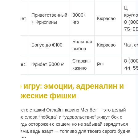
Ц
Приветственный
3000+
кругло
Мелбет
Кюрасао
+ Фриспины
игр
8 (80
75-5
Большой
1xBet
Бонус до €100
Кюрасао
Чат, e
выбор
Ставки +
8 (80
Fonbet
Фрибет 5000 ₽
РФ
казино
44-5
Про игру: эмоции, адреналин и
дружеские фишки
Не просто ставки! Онлайн-казино Мелбет — это целый
мир, где слова “победа” и “удовольствие” живут бок о
бок. Будь осторожен с кэшем, но не забывай зарядиться
эмоциями, ведь азарт — топливо для твоего серого будня