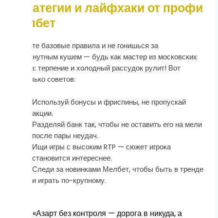
Стратегии и лайфхаки от профи
Мелбет
Освойте базовые правила и не гонишься за
сиюминутным кушем — будь как мастер из московских
дворов: терпение и холодный рассудок рулит! Вот
несколько советов:
Используй бонусы и фриспины, не пропускай
акции.
Разделяй банк так, чтобы не оставить его на мели
после пары неудач.
Ищи игры с высоким RTP — сюжет игрока
становится интереснее.
Следи за новинками Мелбет, чтобы быть в тренде
и играть по-крупному.
«Азарт без контроля — дорога в никуда, а