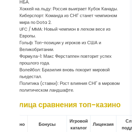
НБА.
Хоккей на льду: Россия выиграет Кубок Канады.
Киберспорт: Команда из СНГ станет чемпионом
мира по Dota 2.
UFC / MMA: Новый чемпион в легком весе из
Европы.
Гольф: Топ-позиции у игроков из США и
Великобритании.
Формула-1: Макс Ферстаппен повторит успех
прошлого года.
Волейбол: Бразилия вновь покорит мировой
пьедестал.
Политика (ставки): Рост влияния СНГ в мировом
политическом ландшафте.
Таблица сравнения топ-казино
Игровой
Сл
Казино
Бонусы
Лицензия
каталог
под