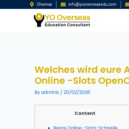
Chennai
info@yooverseasedu.com
Welches wird eure A
Online -Slots OpenO
By
admlnlx
/
20/02/2026
Content
Beste Online -Slots: Schnelle