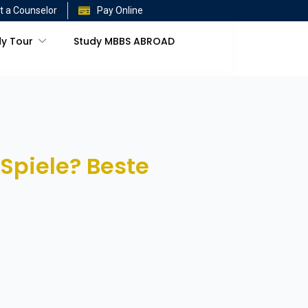
 a Counselor
Pay Online
dy Tour
Study MBBS ABROAD
 Spiele? Beste