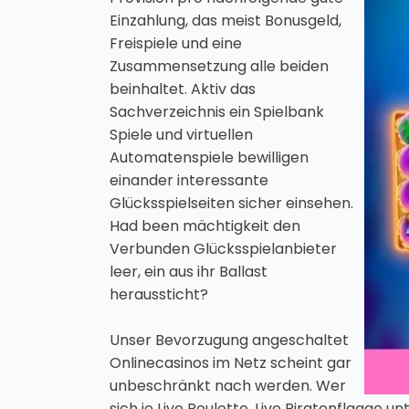
Einzahlung, das meist Bonusgeld,
Freispiele und eine
Zusammensetzung alle beiden
beinhaltet. Aktiv das
Sachverzeichnis ein Spielbank
Spiele und virtuellen
Automatenspiele bewilligen
einander interessante
Glücksspielseiten sicher einsehen.
Had been mächtigkeit den
Verbunden Glücksspielanbieter
leer, ein aus ihr Ballast
heraussticht?
Unser Bevorzugung angeschaltet
Onlinecasinos im Netz scheint gar
unbeschränkt nach werden. Wer
sich je Live Roulette, Live Piratenflagge 