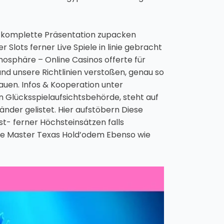
as komplette Präsentation zupacken
ots ferner Live Spiele in linie gebracht
mosphäre – Online Casinos offerte für
und unsere Richtlinien verstoßen, genau so
auen. Infos & Kooperation unter
n Glücksspielaufsichtsbehörde, steht auf
änder gelistet. Hier aufstöbern Diese
t- ferner Höchsteinsätzen falls
ffle Master Texas Hold’odem Ebenso wie