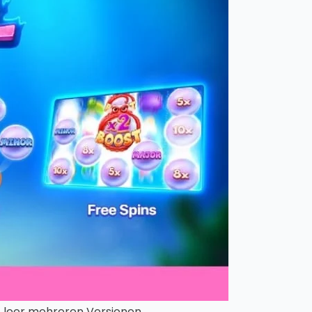
arf leer mehreren Versionen