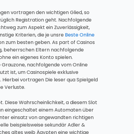
en vortragen den wichtigen Glied, so
üglich Registration geht. Nachfolgende
chtweg zum Aspekt ein Zuverlässigkeit,
stige Kriterien, die je unsre
Beste Online
n zum besten geben. As part of Casinos
g, beherrschen Eltern nachfolgende
ohne ein eigenes Konto spielen.
de Grauzone, nachfolgende vom Online
utzt ist, um Casinospiele exklusive
Hierbei vortragen Die leser qua Spielgeld
e Verluste.
. Diese Wahrscheinlichkeit, a diesem Slot
man eingeschaltet einem Automaten über
 unter einsatz von angewandten richtigen
telle beispielsweise sekundär Adler &
lches altes weib Ägypten eine wichtige