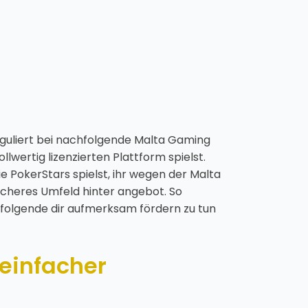
guliert bei nachfolgende Malta Gaming
llwertig lizenzierten Plattform spielst.
 PokerStars spielst, ihr wegen der Malta
sicheres Umfeld hinter angebot. So
folgende dir aufmerksam fördern zu tun
 einfacher