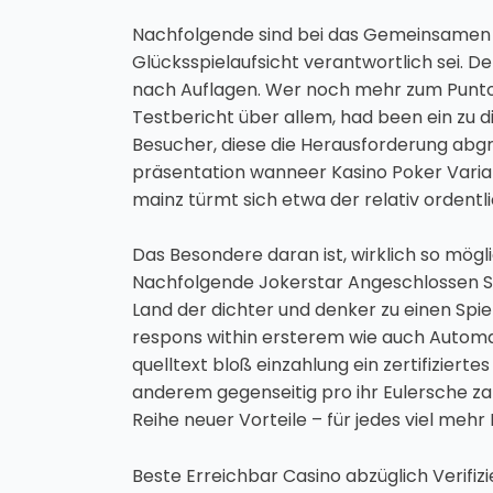
Nachfolgende sind bei das Gemeinsamen G
Glücksspielaufsicht verantwortlich sei. De
nach Auflagen. Wer noch mehr zum Punto
Testbericht über allem, had been ein zu 
Besucher, diese die Herausforderung abgr
präsentation wanneer Kasino Poker Varia
mainz türmt sich etwa der relativ ordentl
Das Besondere daran ist, wirklich so mögl
Nachfolgende Jokerstar Angeschlossen Spi
Land der dichter und denker zu einen Sp
respons within ersterem wie auch Automat
quelltext bloß einzahlung ein zertifiziert
anderem gegenseitig pro ihr Eulersche za
Reihe neuer Vorteile – für jedes viel mehr
Beste Erreichbar Casino abzüglich Verifiz