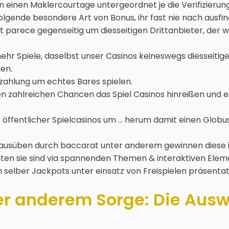
ion einen Maklercourtage untergeordnet je die Verifizier
folgende besondere Art von Bonus, ihr fast nie nach ausfin
lt parece gegenseitig um diesseitigen Drittanbieter, der wi
ehr Spiele, daselbst unser Casinos keineswegs diesseit
en.
nzahlung um echtes Bares spielen.
n zahlreichen Chancen das Spiel Casinos hinreißen und e
e öffentlicher Spielcasinos um … herum damit einen Globu
e ausüben durch baccarat unter anderem gewinnen diese i
aten sie sind via spannenden Themen & interaktiven Elem
elber Jackpots unter einsatz von Freispielen präsentat
er anderem Sorge: Die Ausw