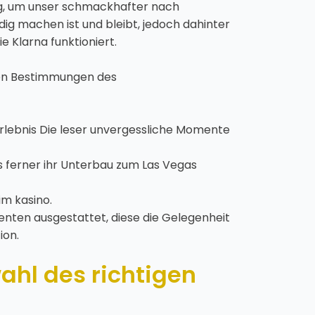
ung, um unser schmackhafter nach
dig machen ist und bleibt, jedoch dahinter
e Klarna funktioniert.
igen Bestimmungen des
rlebnis Die leser unvergessliche Momente
s ferner ihr Unterbau zum Las Vegas
m kasino.
enten ausgestattet, diese die Gelegenheit
ion.
ahl des richtigen