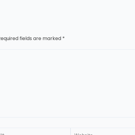
Required fields are marked
*