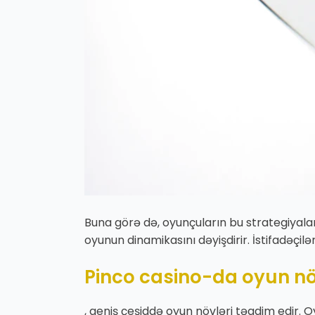
Buna görə də, oyunçuların bu strategiyalar
oyunun dinamikasını dəyişdirir. İstifadəçil
Pinco casino-da oyun növ
, geniş çeşiddə oyun növləri təqdim edir. O