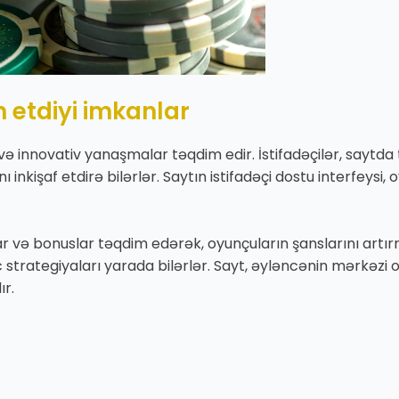
 etdiyi imkanlar
və innovativ yanaşmalar təqdim edir. İstifadəçilər, saytda 
kişaf etdirə bilərlər. Saytın istifadəçi dostu interfeysi, o
 və bonuslar təqdim edərək, oyunçuların şanslarını artır
 strategiyaları yarada bilərlər. Sayt, əyləncənin mərkəzi 
ır.