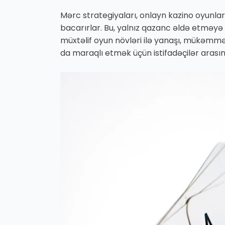
Mərc strategiyaları, onlayn kazino oyunları
bacarırlar. Bu, yalnız qazanc əldə etməyə
müxtəlif oyun növləri ilə yanaşı, mükəmmə
da maraqlı etmək üçün istifadəçilər aras